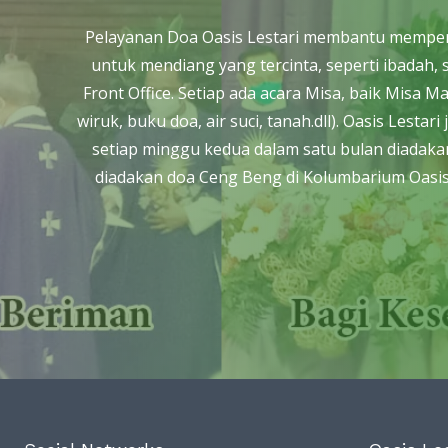
Pelayanan Doa Oasis Lestari membantu mempersi
untuk mendiang yang tercinta, seperti ibada
Front Office. Setiap ada acara Misa, baik Misa 
wiruk, buku doa, air suci, tanah.dll). Oasis Les
setiap minggu kedua dalam satu bulan diadakan
diadakan doa Ceng Beng di Kolumbarium Oasis 