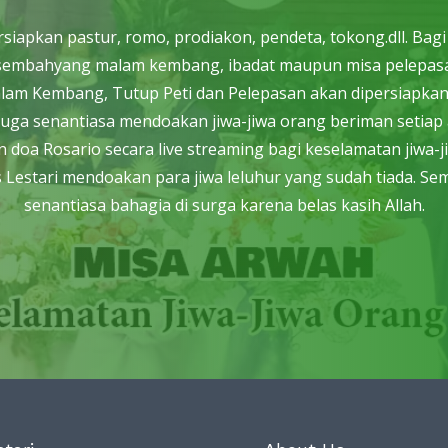
apkan pastur, romo, prodiakon, pendeta, tokong.dll. Bag
h, sembahyang malam kembang, ibadat maupun misa pelepasa
Malam Kembang, Tutup Peti dan Pelepasan akan dipersiapkan o
tari juga senantiasa mendoakan jiwa-jiwa orang beriman seti
 doa Rosario secara live streaming bagi keselamatan jiwa-j
Lestari mendoakan para jiwa leluhur yang sudah tiada. Sem
senantiasa bahagia di surga karena belas kasih Allah.