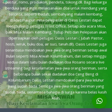
pastur, romo, prodiakon, pendeta, tokong.dll. Bagi keluarga
berduka yang ingin melaksanakan doa untuk mendiang yang
tercinta, seperti ibadah, sembahyang malam kembang,
ibadat maupun misa pelepasan di Oasis Lestari dapat
menghubungi petugas Front Office. Setiap ada acara Misa,
baik Misa Malam Kembang, Tutup Peti dan Pelepasan akan
dipersiapkan oleh petugas Oasis Lestari ( Jubah Pastor,
hosti, wiruk, buku doa, air suci, tanah.dll). Oasis Lestari juga
senantiasa mendoakan jiwa-jiwa orang beriman setiap awal
Bulan seperti Misa Arwah Kolumbarium, dan setiap minggu
kedua dalam satu bulan diadakan doa Rosario secara live
streaming bagi keselamatan jiwa-jiwa orang beriman, serta
beberapa bulan sekali diadakan doa Ceng Beng di
Kolumbarium Oasis Lestari mendoakan para jiwa leluhur
yang sudah tiada. Semoga jiwa-jiwa orang beriman yang
sudah tiada, senantiasa bahagia di surga karena belas kasih
Allah.