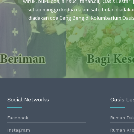
wiruk, buku doa, air suci, tanah.dll). Oasis Les
setiap minggu kedua dalam satu bulan diadakan
diadakan doa Ceng Beng di Kolumbarium Oasis 
Social Networks
Oasis Les
Facebook
Rumah Du
Instagram
Rumah Kre