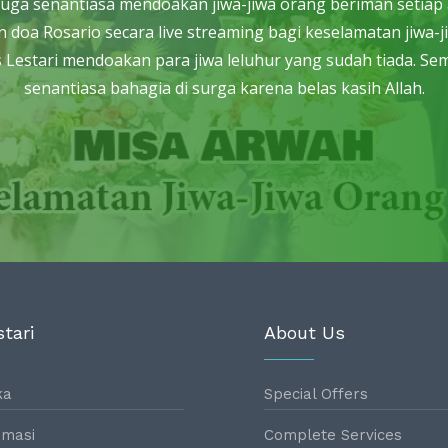
tari juga senantiasa mendoakan jiwa-jiwa orang beriman seti
 doa Rosario secara live streaming bagi keselamatan jiwa-j
Lestari mendoakan para jiwa leluhur yang sudah tiada. Sem
senantiasa bahagia di surga karena belas kasih Allah.
tari
About Us
ka
Special Offers
masi
Complete Services