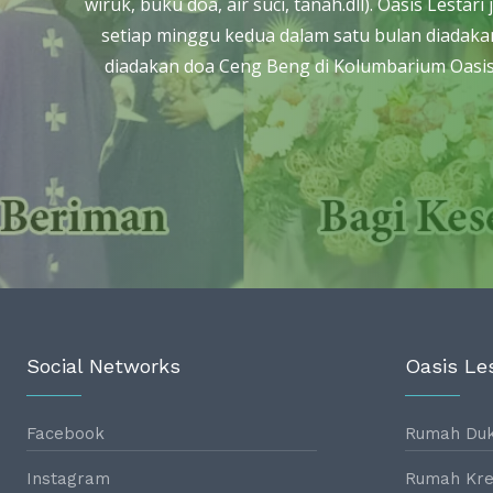
wiruk, buku doa, air suci, tanah.dll). Oasis Les
setiap minggu kedua dalam satu bulan diadakan
diadakan doa Ceng Beng di Kolumbarium Oasis 
Social Networks
Oasis Les
Facebook
Rumah Du
Instagram
Rumah Kre