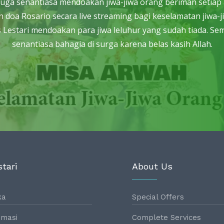
tari juga senantiasa mendoakan jiwa-jiwa orang beriman seti
 doa Rosario secara live streaming bagi keselamatan jiwa-j
Lestari mendoakan para jiwa leluhur yang sudah tiada. Sem
senantiasa bahagia di surga karena belas kasih Allah.
tari
About Us
ka
Special Offers
masi
Complete Services