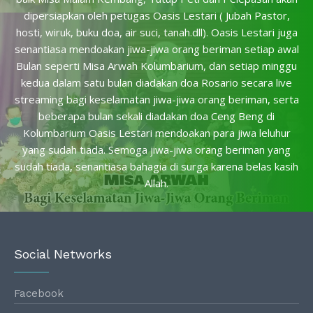
dipersiapkan oleh petugas Oasis Lestari ( Jubah Pastor,
hosti, wiruk, buku doa, air suci, tanah.dll). Oasis Lestari juga
senantiasa mendoakan jiwa-jiwa orang beriman setiap awal
Bulan seperti Misa Arwah Kolumbarium, dan setiap minggu
kedua dalam satu bulan diadakan doa Rosario secara live
streaming bagi keselamatan jiwa-jiwa orang beriman, serta
beberapa bulan sekali diadakan doa Ceng Beng di
Kolumbarium Oasis Lestari mendoakan para jiwa leluhur
yang sudah tiada. Semoga jiwa-jiwa orang beriman yang
sudah tiada, senantiasa bahagia di surga karena belas kasih
Allah.
Social Networks
Facebook