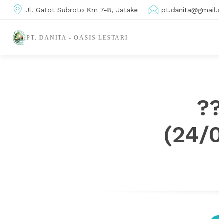
Jl. Gatot Subroto Km 7-8, Jatake
pt.danita@gmail
PT. DANITA - OASIS LESTARI
??
(24/