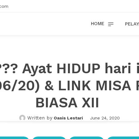
.com
HOME
PELAY
?? Ayat HIDUP hari 
06/20) & LINK MISA
BIASA XII
Written by
Oasis Lestari
June 24, 2020