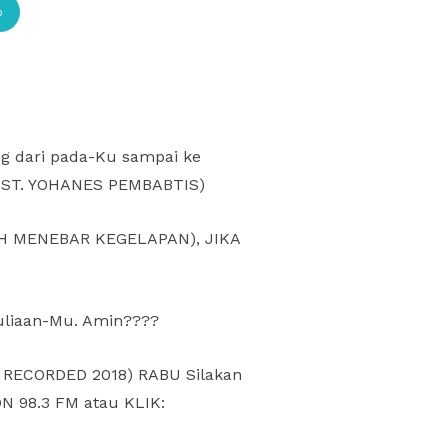
p
g dari pada-Ku sampai ke
AN ST. YOHANES PEMBABTIS)
H MENEBAR KEGELAPAN), JIKA
muliaan-Mu. Amin????
K – RECORDED 2018) RABU Silakan
ON 98.3 FM atau KLIK: