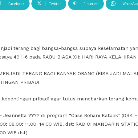
Facebook
Twitter
Pinterest
WhatsAp
adi terang bagi bangsa-bangsa supaya keselamatan yan
: Yesaya 49:1-6 pada RABU BIASA XII; HARI RAYA KELAHIR
MENJADI TERANG BAGI BANYAK ORANG (BISA JADI MALA
TINGAN PRIBADI.
i kepentingan pribadi agar tulus menebarkan terang ke
M – Jeannetta ???? di program “Oase Rohani Katolik” (OR
.00; 08.00; 11.00, 14.00 WIB, dst; RADIO: MANDARIN STATI
.00 WIB dst).