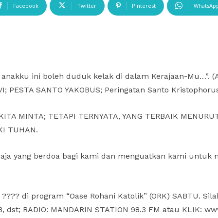
Facebook
Twitter
Pinterest
WhatsAp
 anakku ini boleh duduk kelak di dalam Kerajaan-Mu…”. (Ay
I; PESTA SANTO YAKOBUS; Peringatan Santo Kristophoru
KITA MINTA; TETAPI TERNYATA, YANG TERBAIK MENURU
KI TUHAN.
 saja yang berdoa bagi kami dan menguatkan kami untu
dja ???? di program “Oase Rohani Katolik” (ORK) SABTU. Si
WIB, dst; RADIO: MANDARIN STATION 98.3 FM atau KLIK: www.