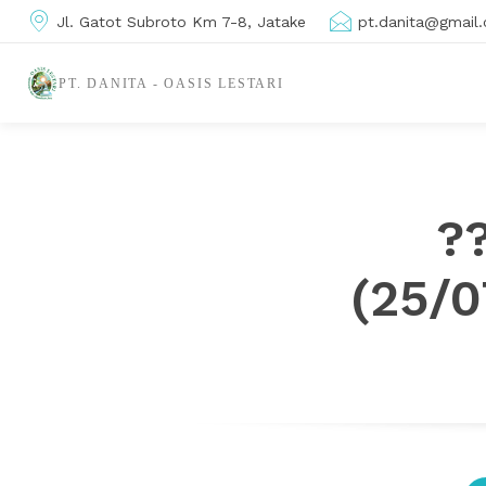
Jl. Gatot Subroto Km 7-8, Jatake
pt.danita@gmail
PT. DANITA - OASIS LESTARI
??
(25/0