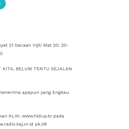
p
at 21 bacaan Injil: Mat 20: 20-
s)
T KITA, BELUM TENTU SEJALAN
k menerima apapun yang Engkau
lakan KLIK: www.hidup.tv pada
radio.kaj.or.id pk.06