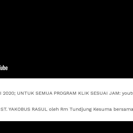
I 2020; UNTUK SEMUA PROGRAM KLIK SESUAI JAM: yout
 ST. YAKOBUS RASUL oleh Rm Tundjung Kesuma bersama S