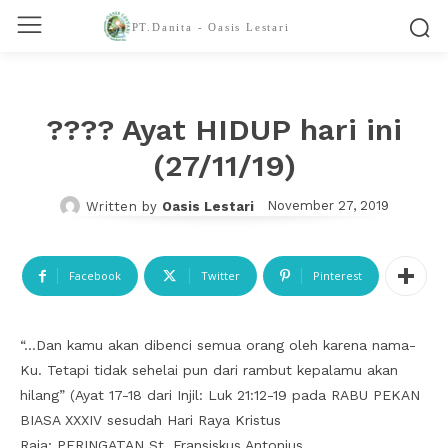
PT.Danita - Oasis Lestari
???? Ayat HIDUP hari ini
(27/11/19)
November 27, 2019
Written by
Oasis Lestari
Facebook
Twitter
Pinterest
“…Dan kamu akan dibenci semua orang oleh karena nama-
Ku. Tetapi tidak sehelai pun dari rambut kepalamu akan
hilang” (Ayat 17-18 dari Injil: Luk 21:12-19 pada RABU PEKAN
BIASA XXXIV sesudah Hari Raya Kristus
Raja; PERINGATAN St. Fransiskus Antonius