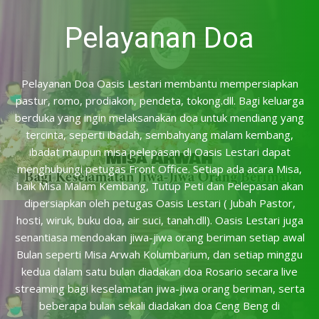
Pelayanan Doa
Pelayanan Doa Oasis Lestari membantu mempersiapkan
pastur, romo, prodiakon, pendeta, tokong.dll. Bagi keluarga
berduka yang ingin melaksanakan doa untuk mendiang yang
tercinta, seperti ibadah, sembahyang malam kembang,
ibadat maupun misa pelepasan di Oasis Lestari dapat
menghubungi petugas Front Office. Setiap ada acara Misa,
baik Misa Malam Kembang, Tutup Peti dan Pelepasan akan
dipersiapkan oleh petugas Oasis Lestari ( Jubah Pastor,
hosti, wiruk, buku doa, air suci, tanah.dll). Oasis Lestari juga
senantiasa mendoakan jiwa-jiwa orang beriman setiap awal
Bulan seperti Misa Arwah Kolumbarium, dan setiap minggu
kedua dalam satu bulan diadakan doa Rosario secara live
streaming bagi keselamatan jiwa-jiwa orang beriman, serta
beberapa bulan sekali diadakan doa Ceng Beng di