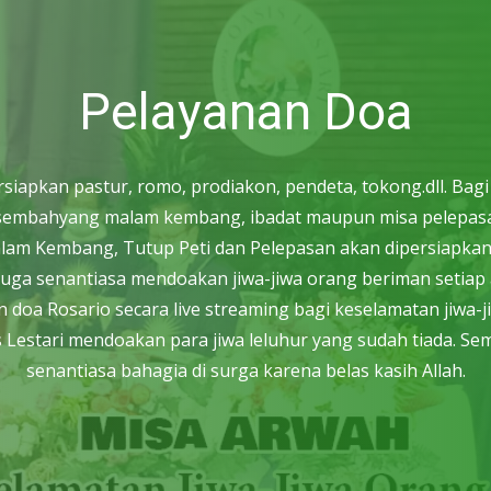
Pelayanan Doa
apkan pastur, romo, prodiakon, pendeta, tokong.dll. Bag
h, sembahyang malam kembang, ibadat maupun misa pelepasa
Malam Kembang, Tutup Peti dan Pelepasan akan dipersiapkan o
tari juga senantiasa mendoakan jiwa-jiwa orang beriman seti
 doa Rosario secara live streaming bagi keselamatan jiwa-j
Lestari mendoakan para jiwa leluhur yang sudah tiada. Sem
senantiasa bahagia di surga karena belas kasih Allah.