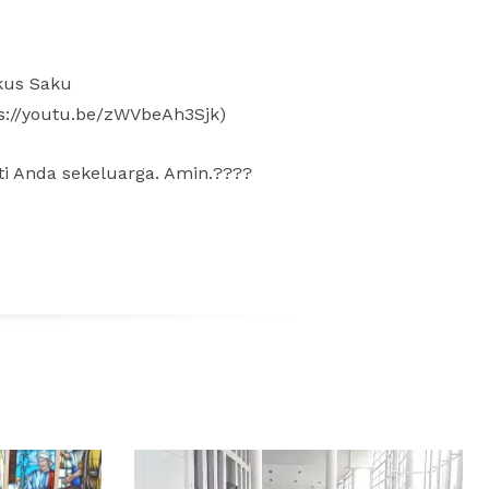
kus Saku
s://youtu.be/zWVbeAh3Sjk)
i Anda sekeluarga. Amin.????