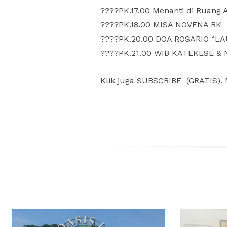
????️PK.17.00 Menanti di Ruang 
????️PK.18.00 MISA NOVENA RK
????PK.20.00 DOA ROSARIO “LA
????️PK.21.00 WIB KATEKESE & N
Klik juga SUBSCRIBE (GRATIS).