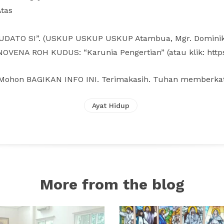
Atas
UDATO SI”. (USKUP USKUP USKUP Atambua, Mgr. Domini
OVENA ROH KUDUS: “Karunia Pengertian” (atau klik: http
 Mohon BAGIKAN INFO INI. Terimakasih. Tuhan memberkat
Ayat Hidup
More from the blog