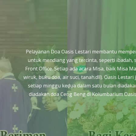
Pelayanan Doa Oasis Lestari membantu mempersi
untuk mendiang yang tercinta, seperti ibada
Front Office. Setiap ada acara Misa, baik Misa 
wiruk, buku doa, air suci, tanah.dll). Oasis Les
setiap minggu kedua dalam satu bulan diadakan
diadakan doa Ceng Beng di Kolumbarium Oasis 