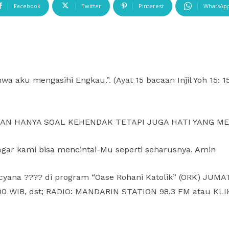
Facebook
Twitter
Pinterest
WhatsAp
wa aku mengasihi Engkau.”. (Ayat 15 bacaan Injil Yoh 15
AN HANYA SOAL KEHENDAK TETAPI JUGA HATI YANG ME
gar kami bisa mencintai-Mu seperti seharusnya. Amin
yana ???? di program “Oase Rohani Katolik” (ORK) JUMA
4.00 WIB, dst; RADIO: MANDARIN STATION 98.3 FM atau KLIK: