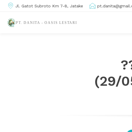
Jl. Gatot Subroto Km 7-8, Jatake
pt.danita@gmail
PT. DANITA - OASIS LESTARI
??
(29/0