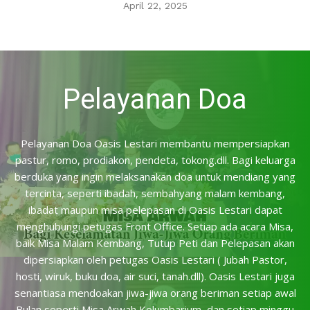
April 22, 2025
Pelayanan Doa
Pelayanan Doa Oasis Lestari membantu mempersiapkan
pastur, romo, prodiakon, pendeta, tokong.dll. Bagi keluarga
berduka yang ingin melaksanakan doa untuk mendiang yang
tercinta, seperti ibadah, sembahyang malam kembang,
ibadat maupun misa pelepasan di Oasis Lestari dapat
menghubungi petugas Front Office. Setiap ada acara Misa,
baik Misa Malam Kembang, Tutup Peti dan Pelepasan akan
dipersiapkan oleh petugas Oasis Lestari ( Jubah Pastor,
hosti, wiruk, buku doa, air suci, tanah.dll). Oasis Lestari juga
senantiasa mendoakan jiwa-jiwa orang beriman setiap awal
Bulan seperti Misa Arwah Kolumbarium, dan setiap minggu