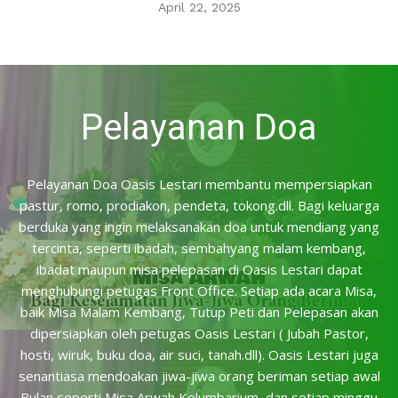
April 22, 2025
Pelayanan Doa
Pelayanan Doa Oasis Lestari membantu mempersiapkan
pastur, romo, prodiakon, pendeta, tokong.dll. Bagi keluarga
berduka yang ingin melaksanakan doa untuk mendiang yang
tercinta, seperti ibadah, sembahyang malam kembang,
ibadat maupun misa pelepasan di Oasis Lestari dapat
menghubungi petugas Front Office. Setiap ada acara Misa,
baik Misa Malam Kembang, Tutup Peti dan Pelepasan akan
dipersiapkan oleh petugas Oasis Lestari ( Jubah Pastor,
hosti, wiruk, buku doa, air suci, tanah.dll). Oasis Lestari juga
senantiasa mendoakan jiwa-jiwa orang beriman setiap awal
Bulan seperti Misa Arwah Kolumbarium, dan setiap minggu