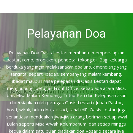
Pelayanan Doa
Pelayanan Doa Oasis Lestari membantu mempersiapkan
pastur, romo, prodiakon, pendeta, tokong.dll. Bagi keluarga
berduka yang ingin melaksanakan doa untuk mendiang yang
tercinta, seperti ibadah, sembahyang malam kembang,
ibadat maupun misa pelepasan di Oasis Lestari dapat
menghubungi petugas Front Office. Setiap ada acara Misa,
baik Misa Malam Kembang, Tutup Peti dan Pelepasan akan
dipersiapkan oleh petugas Oasis Lestari ( Jubah Pastor,
hosti, wiruk, buku doa, air suci, tanah.dll). Oasis Lestari juga
senantiasa mendoakan jiwa-jiwa orang beriman setiap awal
Bulan seperti Misa Arwah Kolumbarium, dan setiap minggu
kedua dalam satu bulan diadakan doa Rosario secara live