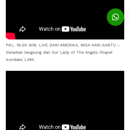
PKL. 19.00 WIB: LIVE DARI AMERIKA, MISA HARI SABTU –
Disiarkan langsung dari Our Lady of The Angels Chapel
Irondale; LINK: