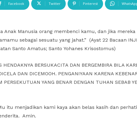
Facebook
Twitter
Pinterest
WhatsAp
ena Anak Manusia orang membenci kamu, dan jika merek
amu sebagai sesuatu yang jahat.” (Ayat 22 Bacaan INJIL
gatan Santo Amatus; Santo Yohanes Krisostomus)
S HENDAKNYA BERSUKACITA DAN BERGEMBIRA BILA KAR
 DICELA DAN DICEMOOH. PENGANIYAAN KARENA KEBENA
M PERSEKUTUAN YANG BENAR DENGAN TUHAN SEBAB YE
Mu itu menjadikan kami kaya akan belas kasih dan perhat
enderita. Amin.