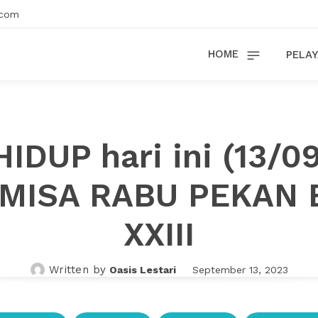
.com
HOME
PELAY
HIDUP hari ini (13/0
 MISA RABU PEKAN 
XXIII
Written by
Oasis Lestari
September 13, 2023