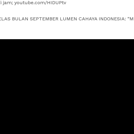
i jam; youtube.com/HIDUPtv
 BELAS BULAN SEPTEMBER LUMEN CAHAYA INDONESIA: “M