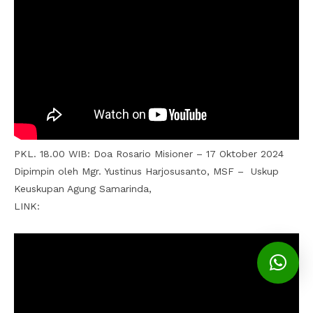
PKL. 18.00 WIB: Doa Rosario Misioner – 17 Oktober 2024
Dipimpin oleh Mgr. Yustinus Harjosusanto, MSF – Uskup
Keuskupan Agung Samarinda,
LINK: