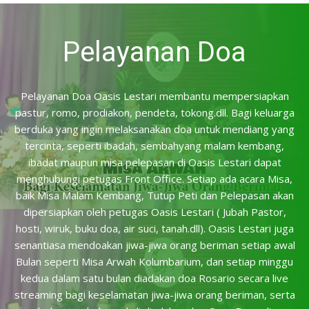
Pelayanan Doa
Pelayanan Doa Oasis Lestari membantu mempersiapkan
pastur, romo, prodiakon, pendeta, tokong.dll. Bagi keluarga
berduka yang ingin melaksanakan doa untuk mendiang yang
tercinta, seperti ibadah, sembahyang malam kembang,
ibadat maupun misa pelepasan di Oasis Lestari dapat
menghubungi petugas Front Office. Setiap ada acara Misa,
baik Misa Malam Kembang, Tutup Peti dan Pelepasan akan
dipersiapkan oleh petugas Oasis Lestari ( Jubah Pastor,
hosti, wiruk, buku doa, air suci, tanah.dll). Oasis Lestari juga
senantiasa mendoakan jiwa-jiwa orang beriman setiap awal
Bulan seperti Misa Arwah Kolumbarium, dan setiap minggu
kedua dalam satu bulan diadakan doa Rosario secara live
streaming bagi keselamatan jiwa-jiwa orang beriman, serta