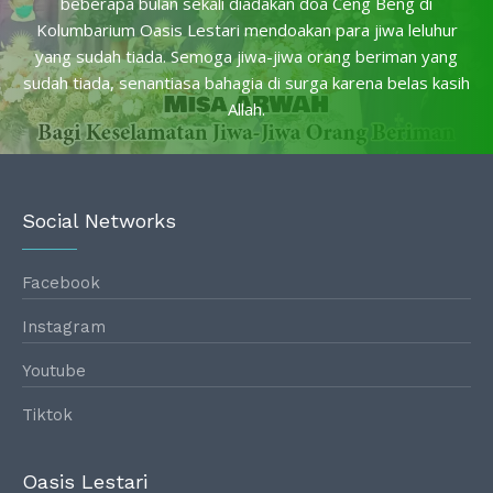
beberapa bulan sekali diadakan doa Ceng Beng di
Kolumbarium Oasis Lestari mendoakan para jiwa leluhur
yang sudah tiada. Semoga jiwa-jiwa orang beriman yang
sudah tiada, senantiasa bahagia di surga karena belas kasih
Allah.
Social Networks
Facebook
Instagram
Youtube
Tiktok
Oasis Lestari