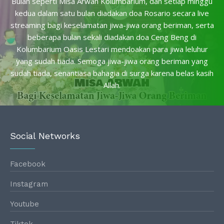
Bulan seperti Misa Arwah Kolumbarium, dan setiap minggu
kedua dalam satu bulan diadakan doa Rosario secara live
streaming bagi keselamatan jiwa-jiwa orang beriman, serta
beberapa bulan sekali diadakan doa Ceng Beng di
Kolumbarium Oasis Lestari mendoakan para jiwa leluhur
yang sudah tiada. Semoga jiwa-jiwa orang beriman yang
sudah tiada, senantiasa bahagia di surga karena belas kasih
Allah.
Social Networks
Facebook
Instagram
Youtube