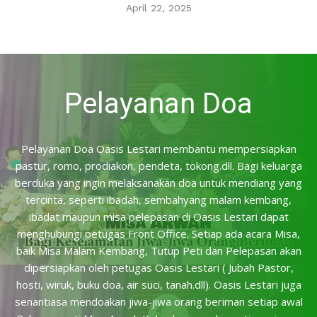
April 22, 2025
Pelayanan Doa
Pelayanan Doa Oasis Lestari membantu mempersiapkan
pastur, romo, prodiakon, pendeta, tokong.dll. Bagi keluarga
berduka yang ingin melaksanakan doa untuk mendiang yang
tercinta, seperti ibadah, sembahyang malam kembang,
ibadat maupun misa pelepasan di Oasis Lestari dapat
menghubungi petugas Front Office. Setiap ada acara Misa,
baik Misa Malam Kembang, Tutup Peti dan Pelepasan akan
dipersiapkan oleh petugas Oasis Lestari ( Jubah Pastor,
hosti, wiruk, buku doa, air suci, tanah.dll). Oasis Lestari juga
senantiasa mendoakan jiwa-jiwa orang beriman setiap awal