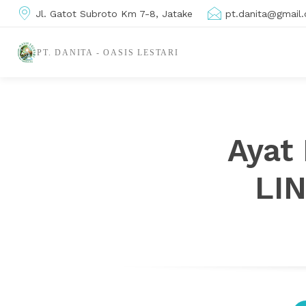
Jl. Gatot Subroto Km 7-8, Jatake
pt.danita@gmail
PT. DANITA - OASIS LESTARI
Ayat 
LI