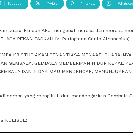
Facebook
Twitter
Pinterest
WhatsAp
n suara-Ku dan Aku mengenal mereka dan mereka mengi
 SELASA PEKAN PASKAH IV; Peringatan Santo Athanasius)
OMBA KRISTUS AKAN SENANTIASA MENAATI SUARA-NYA 
AN GEMBALA. GEMBALA MEMBERIKAN HIDUP KEKAL KEP
GEMBALA DAN TIDAK MAU MENDENGAR, MENUNJUKKAN
jadi domba yang mengikuti dan mendengarkan Gembala Sej
LUS KULIBUL;