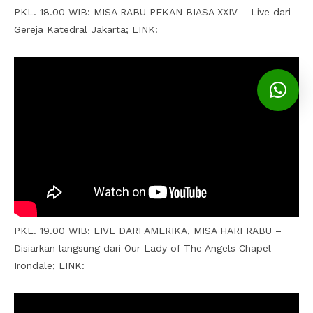
PKL. 18.00 WIB: MISA RABU PEKAN BIASA XXIV – Live dari
Gereja Katedral Jakarta; LINK:
PKL. 19.00 WIB: LIVE DARI AMERIKA, MISA HARI RABU –
Disiarkan langsung dari Our Lady of The Angels Chapel
Irondale; LINK: