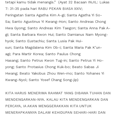
tetapi kamu tidak menangis.” (Ayat 32 Bacaan INJIL: Lukas
7: 31-35 pada hari RABU PEKAN BIASA XXIV;
Peringatan Santa Agatha Kim A-gi; Santa Agatha Yi So-
Sa; Santo Agustinus Yi Kwang-Hon; Santo Andreas Chong
Hwa Gyong; Santo Andreas Kim Taegon; Santa Anna Pak A-
gi; Santa Barbara Kwon Hui; Santo Damianus Nam Myong-
hyok; Santo Eustachiu; Santa Lusia Pak Hui-
sun; Santa Magdalena Kim Ob-i; Santa Maria Pak K’un-
agi; Para Martir Korea; Santo Paulus Chong
Hasang; Santo Petrus Kwon Tug-in; Santo Petrus Yi Ho-
yong; Santo Protasius Chong Kuk-bo; Beato Sabas Ji
Hwang; Beato Yakobus Zhou Wen-mo; Santo Yohanes Yi
Kwang-Nyol; Santo Yosef Chang Song-jip)
KITA HARUS MENERIMA RAHMAT YANG DIBAWA TUHAN DAN
MENDENGARKAN-NYA. KALAU KITA MENDENGARKAN DAN
PERCAYA, IA AKAN MENGGERAKKAN KITA UNTUK
MENERAPKANNYA DALAM KEHIDUPAN SEHARI-HARI DAN