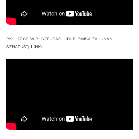
PKL. 17.00 WIB: SEPUTAR HIDUP: “MISA TAHUNAN
SENATUS”; LINK: