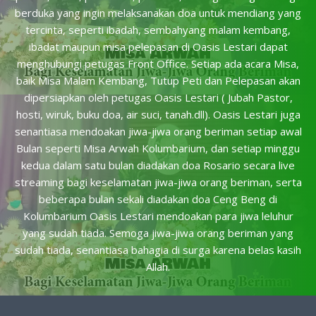
berduka yang ingin melaksanakan doa untuk mendiang yang
tercinta, seperti ibadah, sembahyang malam kembang,
ibadat maupun misa pelepasan di Oasis Lestari dapat
menghubungi petugas Front Office. Setiap ada acara Misa,
baik Misa Malam Kembang, Tutup Peti dan Pelepasan akan
dipersiapkan oleh petugas Oasis Lestari ( Jubah Pastor,
hosti, wiruk, buku doa, air suci, tanah.dll). Oasis Lestari juga
senantiasa mendoakan jiwa-jiwa orang beriman setiap awal
Bulan seperti Misa Arwah Kolumbarium, dan setiap minggu
kedua dalam satu bulan diadakan doa Rosario secara live
streaming bagi keselamatan jiwa-jiwa orang beriman, serta
beberapa bulan sekali diadakan doa Ceng Beng di
Kolumbarium Oasis Lestari mendoakan para jiwa leluhur
yang sudah tiada. Semoga jiwa-jiwa orang beriman yang
sudah tiada, senantiasa bahagia di surga karena belas kasih
Allah.