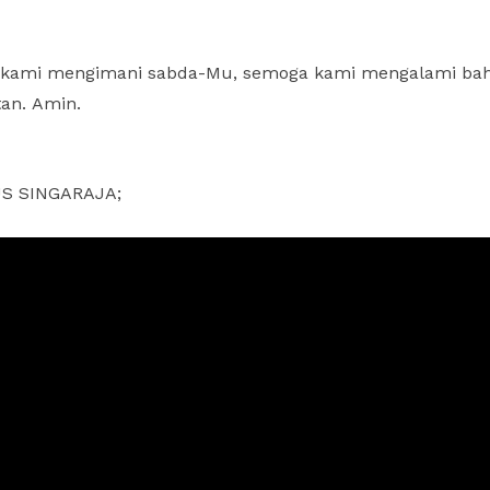
a kami mengimani sabda-Mu, semoga kami mengalami b
tan. Amin.
US SINGARAJA;