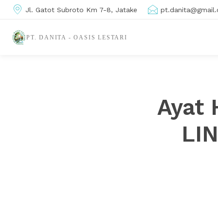
Jl. Gatot Subroto Km 7-8, Jatake
pt.danita@gmail
PT. DANITA - OASIS LESTARI
Ayat 
LI