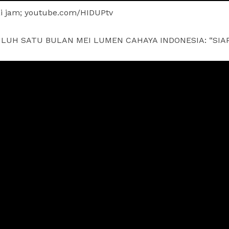
i jam; youtube.com/HIDUPtv
PULUH SATU BULAN MEI LUMEN CAHAYA INDONESIA: “SIA