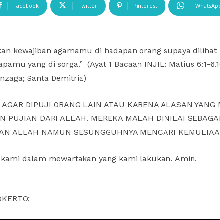
Facebook
Twitter
Pinterest
WhatsAp
an kewajiban agamamu di hadapan orang supaya dilihat m
apamu yang di sorga.” (Ayat 1 Bacaan INJIL: Matius 6:1-6
onzaga; Santa Demitria)
 AGAR DIPUJI ORANG LAIN ATAU KARENA ALASAN YANG 
 PUJIAN DARI ALLAH. MEREKA MALAH DINILAI SEBAGA
N ALLAH NAMUN SESUNGGUHNYA MENCARI KEMULIAAN 
at kami dalam mewartakan yang kami lakukan. Amin.
WOKERTO;