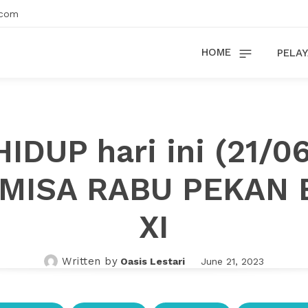
.com
HOME
PELAY
HIDUP hari ini (21/0
 MISA RABU PEKAN 
XI
Written by
Oasis Lestari
June 21, 2023