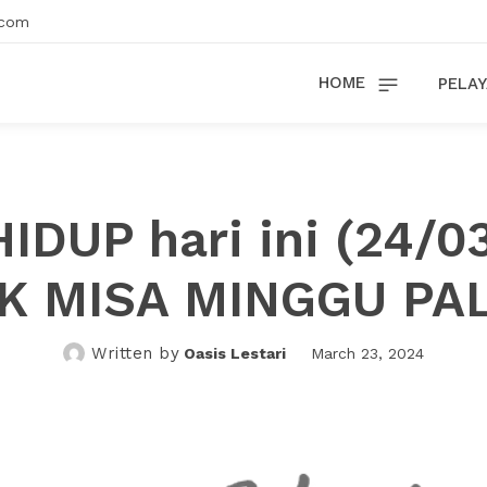
.com
HOME
PELAY
HIDUP hari ini (24/0
NK MISA MINGGU PA
Written by
Oasis Lestari
March 23, 2024