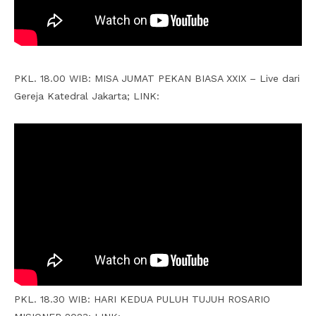
PKL. 18.00 WIB: MISA JUMAT PEKAN BIASA XXIX – Live dari
Gereja Katedral Jakarta; LINK:
PKL. 18.30 WIB: HARI KEDUA PULUH TUJUH ROSARIO