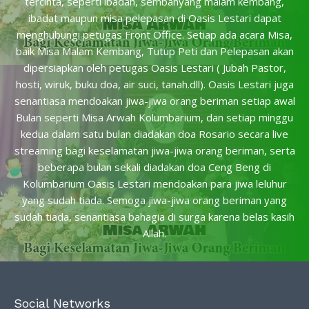
tercinta, seperti ibadah, sembahyang malam kembang,
ibadat maupun misa pelepasan di Oasis Lestari dapat
menghubungi petugas Front Office. Setiap ada acara Misa,
baik Misa Malam Kembang, Tutup Peti dan Pelepasan akan
dipersiapkan oleh petugas Oasis Lestari ( Jubah Pastor,
hosti, wiruk, buku doa, air suci, tanah.dll). Oasis Lestari juga
senantiasa mendoakan jiwa-jiwa orang beriman setiap awal
Bulan seperti Misa Arwah Kolumbarium, dan setiap minggu
kedua dalam satu bulan diadakan doa Rosario secara live
streaming bagi keselamatan jiwa-jiwa orang beriman, serta
beberapa bulan sekali diadakan doa Ceng Beng di
Kolumbarium Oasis Lestari mendoakan para jiwa leluhur
yang sudah tiada. Semoga jiwa-jiwa orang beriman yang
sudah tiada, senantiasa bahagia di surga karena belas kasih
Allah.
Social Networks