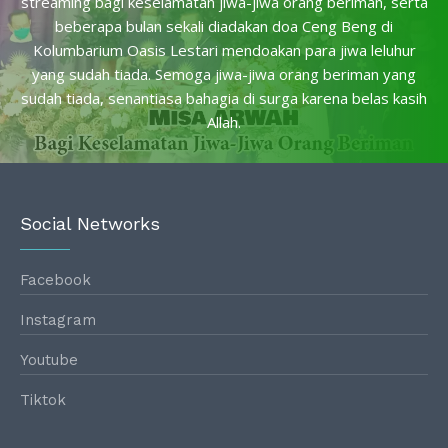
streaming bagi keselamatan jiwa-jiwa orang beriman, serta
beberapa bulan sekali diadakan doa Ceng Beng di
Kolumbarium Oasis Lestari mendoakan para jiwa leluhur
yang sudah tiada. Semoga jiwa-jiwa orang beriman yang
sudah tiada, senantiasa bahagia di surga karena belas kasih
Allah.
Social Networks
Facebook
Instagram
Youtube
Tiktok