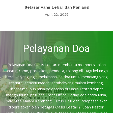
Selasar yang Lebar dan Panjang
April 22, 2025
Pelayanan Doa
Pelayanan Doa Oasis Lestari membantu mempersiapkan
pastur, romo, prodiakon, pendeta, tokong.dll. Bagi keluarga
berduka yang ingin melaksanakan doa untuk mendiang yang
tercinta, seperti ibadah, sembahyang malam kembang,
ibadat maupun misa pelepasan di Oasis Lestari dapat
menghubungi petugas Front Office. Setiap ada acara Misa,
baik Misa Malam Kembang, Tutup Peti dan Pelepasan akan
dipersiapkan oleh petugas Oasis Lestari ( Jubah Pastor,
hosti, wiruk, buku doa, air suci, tanah.dll). Oasis Lestari juga