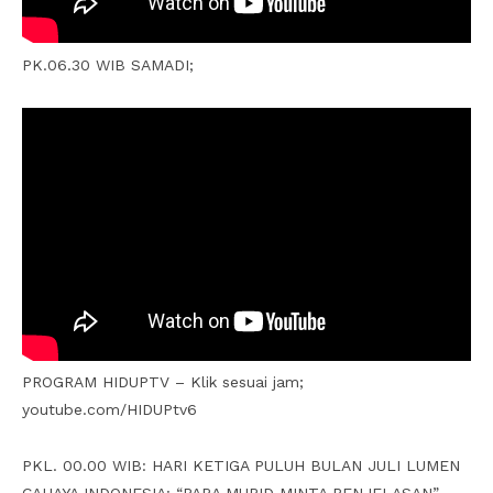
PK.06.30 WIB SAMADI;
PROGRAM HIDUPTV – Klik sesuai jam;
youtube.com/HIDUPtv6
PKL. 00.00 WIB: HARI KETIGA PULUH BULAN JULI LUMEN