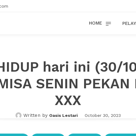
.com
HOME
PELAY
HIDUP hari ini (30/1
 MISA SENIN PEKAN 
XXX
Written by
Oasis Lestari
October 30, 2023