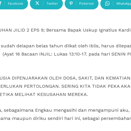
Facebook
Twitter
Pinterest
WhatsAp
UHAN JILID 2 EPS 9; Bersama Bapak Uskup Ignatius Kardi
udah delapan belas tahun diikat oleh Iblis, harus dilepas
(Ayat 16 Bacaan INJIL: Lukas 13:10-17. pada hari SENIN 
SIA DIPENJARAKAN OLEH DOSA, SAKIT, DAN KEMATIA
LUKAN PERTOLONGAN. SERING KITA TIDAK PEKA AKAN
ETIKA MELIHAT KESUSAHAN MEREKA.
asa, sebagaimana Engkau mengasihi dan mengampuni aku
ma maupun diriku sendiri hari ini, sebagai persembahan