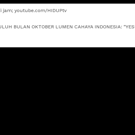
i jam; youtube.com/HIDUPtv
A PULUH BULAN OKTOBER LUMEN CAHAYA INDONESIA: “