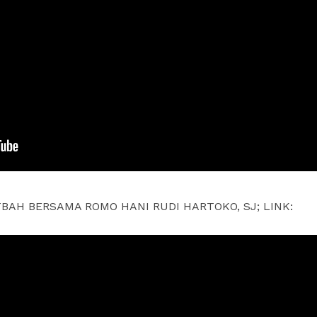
TBAH BERSAMA ROMO HANI RUDI HARTOKO, SJ; LINK: