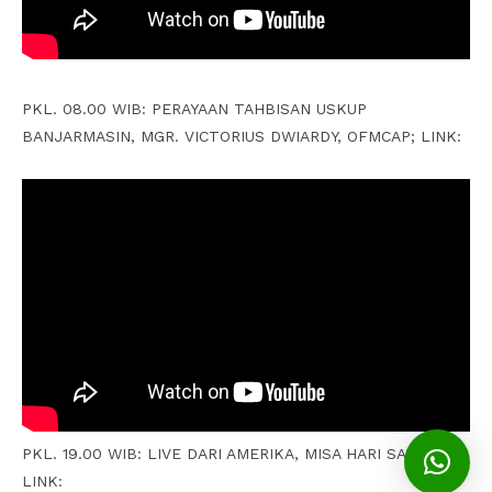
PKL. 08.00 WIB: PERAYAAN TAHBISAN USKUP
BANJARMASIN, MGR. VICTORIUS DWIARDY, OFMCAP; LINK:
PKL. 19.00 WIB: LIVE DARI AMERIKA, MISA HARI SABTU;
LINK: