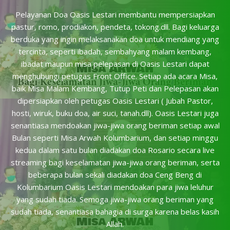
Pelayanan Doa Oasis Lestari membantu mempersiapkan
pastur, romo, prodiakon, pendeta, tokong.dll. Bagi keluarga
berduka yang ingin melaksanakan doa untuk mendiang yang
tercinta, seperti ibadah, sembahyang malam kembang,
ibadat maupun misa pelepasan di Oasis Lestari dapat
menghubungi petugas Front Office. Setiap ada acara Misa,
baik Misa Malam Kembang, Tutup Peti dan Pelepasan akan
dipersiapkan oleh petugas Oasis Lestari ( Jubah Pastor,
hosti, wiruk, buku doa, air suci, tanah.dll). Oasis Lestari juga
senantiasa mendoakan jiwa-jiwa orang beriman setiap awal
Bulan seperti Misa Arwah Kolumbarium, dan setiap minggu
kedua dalam satu bulan diadakan doa Rosario secara live
streaming bagi keselamatan jiwa-jiwa orang beriman, serta
beberapa bulan sekali diadakan doa Ceng Beng di
Kolumbarium Oasis Lestari mendoakan para jiwa leluhur
yang sudah tiada. Semoga jiwa-jiwa orang beriman yang
sudah tiada, senantiasa bahagia di surga karena belas kasih
Allah.