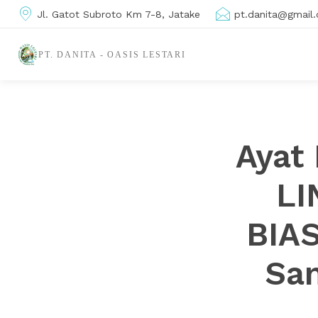
Jl. Gatot Subroto Km 7-8, Jatake
pt.danita@gmail
PT. DANITA - OASIS LESTARI
Ayat 
LI
BIAS
San