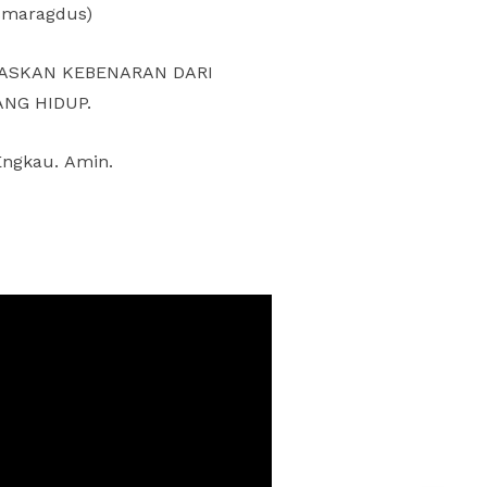
 Smaragdus)
DASKAN KEBENARAN DARI
NG HIDUP.
Engkau. Amin.