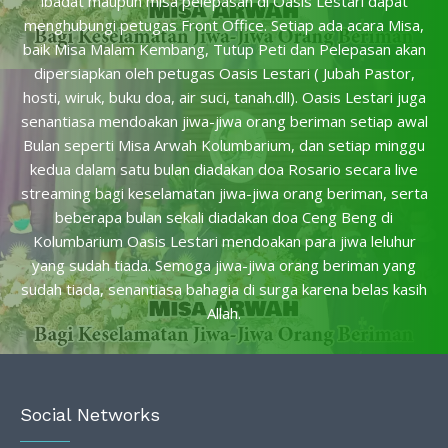
ibadat maupun misa pelepasan di Oasis Lestari dapat
menghubungi petugas Front Office. Setiap ada acara Misa,
baik Misa Malam Kembang, Tutup Peti dan Pelepasan akan
dipersiapkan oleh petugas Oasis Lestari ( Jubah Pastor,
hosti, wiruk, buku doa, air suci, tanah.dll). Oasis Lestari juga
senantiasa mendoakan jiwa-jiwa orang beriman setiap awal
Bulan seperti Misa Arwah Kolumbarium, dan setiap minggu
kedua dalam satu bulan diadakan doa Rosario secara live
streaming bagi keselamatan jiwa-jiwa orang beriman, serta
beberapa bulan sekali diadakan doa Ceng Beng di
Kolumbarium Oasis Lestari mendoakan para jiwa leluhur
yang sudah tiada. Semoga jiwa-jiwa orang beriman yang
sudah tiada, senantiasa bahagia di surga karena belas kasih
Allah.
Social Networks